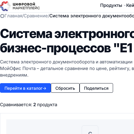
Продукты
Ке
Главная
/
Сравнение
/
Система электронного документообо
Система электронног
бизнес-процессов "Е1
Система электронного документооборота и автоматизации 
МойОфис Почта – детальное сравнение по цене, рейтингу,
внедрениям.
Перейти в каталог
→
Сбросить
Поделиться
Сравнивается:
2
продукта
С