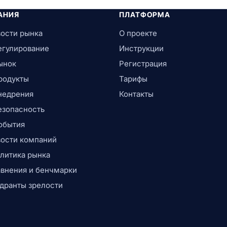
АНИЯ
ПЛАТФОРМА
ости рынка
О проекте
егулирование
Инструкции
ынок
Регистрация
родукты
Тарифы
недрения
Контакты
езопасность
обытия
ости компаний
литика рынка
внения и бенчмарки
дранты зрелости