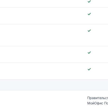
✓
✓
✓
✓
✓
Правительст
МойОфис По