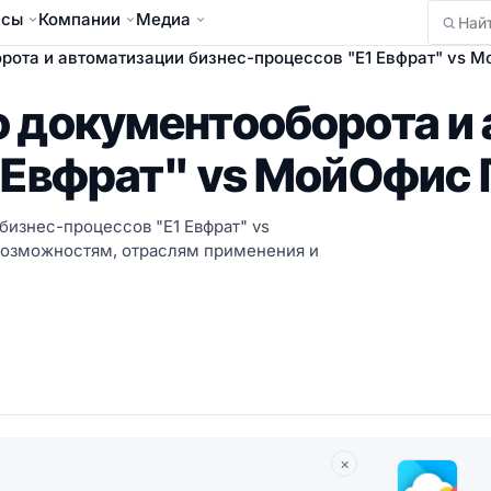
йсы
Компании
Медиа
Найти
рота и автоматизации бизнес-процессов "Е1 Евфрат" vs 
о документооборота и
 Евфрат" vs МойОфис 
бизнес-процессов "Е1 Евфрат" vs
 возможностям, отраслям применения и
×