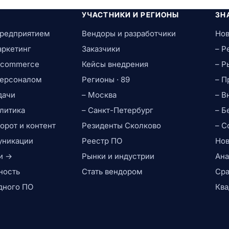
УЧАСТНИКИ И РЕГИОНЫ
ЗН
предприятием
Вендоры и разработчики
Нов
аркетинг
Заказчики
– Р
e-commerce
Кейсы внедрения
– Р
персоналом
Регионы · 89
– П
дачи
– Москва
– В
литика
– Санкт-Петербург
– Б
рот и контент
Резиденты Сколково
– С
уникации
Реестр ПО
Нов
и →
Рынки и индустрии
Ана
ность
Стать вендором
Сра
дного ПО
Ква