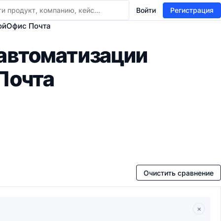
Войти
Регистрация
МойОфис Почта
 автоматизации
Почта
Очистить сравнение
×