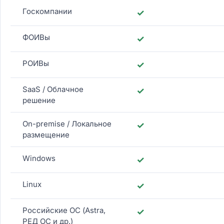
Госкомпании
✓
ФОИВы
✓
РОИВы
✓
SaaS / Облачное
✓
решение
On-premise / Локальное
✓
размещение
Windows
✓
Linux
✓
Российские ОС (Astra,
✓
РЕД ОС и др.)