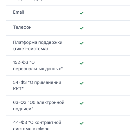
Email
✓
Телефон
✓
Платформа поддержки
✓
(тикет-система)
152-ФЗ "О
✓
персональных данных"
54-ФЗ "О применении
✓
ККТ"
63-ФЗ "Об электронной
✓
подписи"
44-ФЗ "О контрактной
✓
системе в сфере