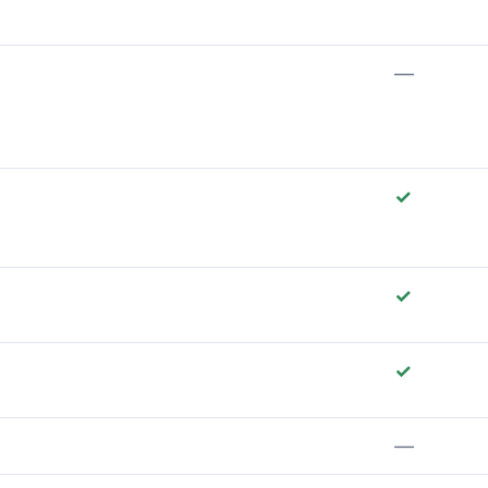
—
✓
✓
✓
—