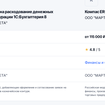
 на расходование денежных
Компас ER
урации 1С:Бухгалтерия 8
ООО "МАРТ
ЕТА"
от 115 000 
★
4.8
/ 5
Финансы и 
ЕТА"
ООО "МАРТ
8, добавляющее оформление и согласование заявок на
Российская мод
в казначейском контуре.
финансы, произ
торговых предпр