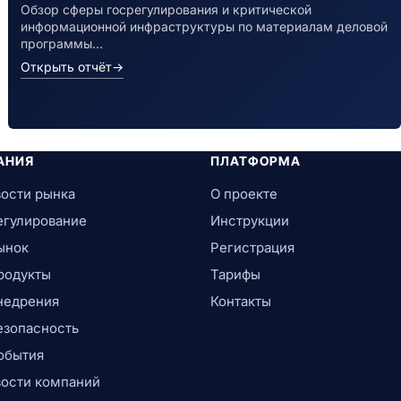
Обзор сферы госрегулирования и критической
информационной инфраструктуры по материалам деловой
программы…
Открыть отчёт
→
АНИЯ
ПЛАТФОРМА
ости рынка
О проекте
егулирование
Инструкции
ынок
Регистрация
родукты
Тарифы
недрения
Контакты
езопасность
обытия
ости компаний