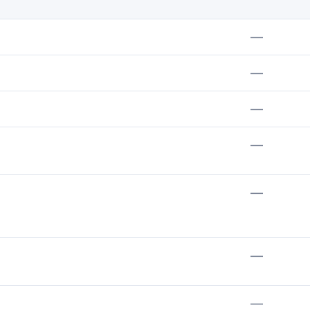
—
—
—
—
—
—
—