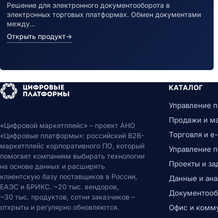
Решение для электронного документооборота в
электронных торговых платформах. Обмен документами
между…
Открыть продукт
→
КАТАЛОГ
Управление 
Продажи и м
«Цифровой маркетплейс» – проект АНО
Торговля и 
«Цифровые платформы»: российский B2B-
маркетплейс корпоративного ПО, который
Управление 
помогает компаниям выбирать технологии
Проекты и за
на основе данных и расширять
клиентскую базу поставщиков в России,
Данные и ана
ЕАЭС и БРИКС. ~20 тыс. вендоров,
Документообо
~30 тыс. продуктов, сотни заказчиков –
открыты и регулярно обновляются.
Офис и комм