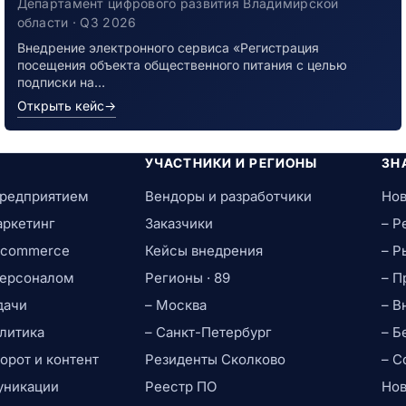
заболевшим новой коронавирусной
Департамент цифрового развития Владимирской
инфекцией
области · Q3 2026
Внедрение электронного сервиса «Регистрация
посещения объекта общественного питания с целью
подписки на…
Открыть кейс
→
УЧАСТНИКИ И РЕГИОНЫ
ЗН
предприятием
Вендоры и разработчики
Нов
аркетинг
Заказчики
– Р
e-commerce
Кейсы внедрения
– Р
персоналом
Регионы · 89
– П
дачи
– Москва
– В
литика
– Санкт-Петербург
– Б
рот и контент
Резиденты Сколково
– С
уникации
Реестр ПО
Нов