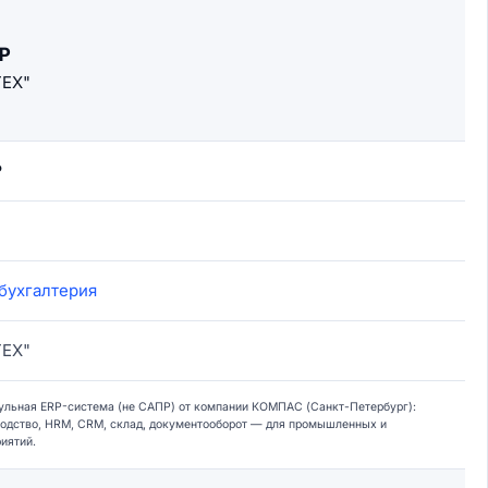
P
ЕХ"
₽
бухгалтерия
ЕХ"
ульная ERP-система (не САПР) от компании КОМПАС (Санкт-Петербург):
водство, HRM, CRM, склад, документооборот — для промышленных и
иятий.