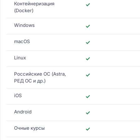
Контейнеризация
✓
(Docker)
Windows
✓
macOS
✓
Linux
✓
Российские ОС (Astra,
✓
РЕД ОС и др.)
iOS
✓
Android
✓
Очные курсы
✓