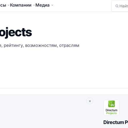
йсы
Компании
Медиа
Найти
ojects
не, рейтингу, возможностям, отраслям
×
Directum P