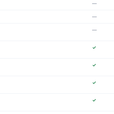
—
—
—
✓
✓
✓
✓