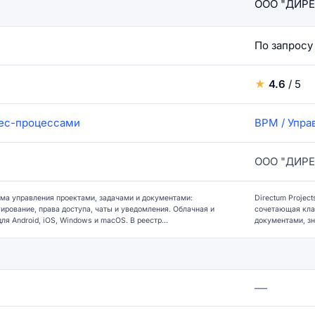
ООО "ДИР
По запросу
★
4.6
/ 5
нес-процессами
BPM / Упра
ООО "ДИР
ема управления проектами, задачами и документами:
Directum Projec
ирование, права доступа, чаты и уведомления. Облачная и
сочетающая кла
я Android, iOS, Windows и macOS. В реестр...
документами, з
—