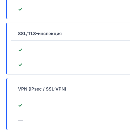
✓
SSL/TLS-инспекция
✓
✓
VPN (IPsec / SSL-VPN)
✓
—