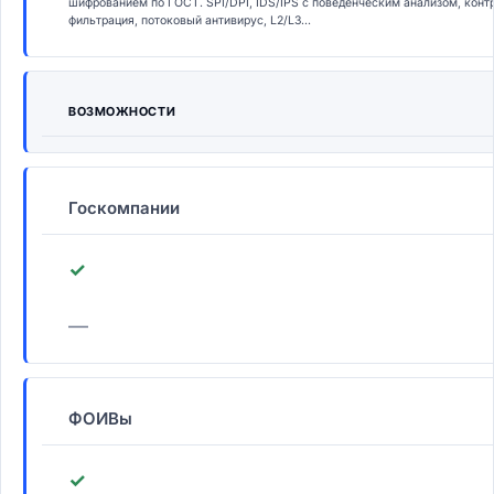
шифрованием по ГОСТ. SPI/DPI, IDS/IPS с поведенческим анализом, конт
фильтрация, потоковый антивирус, L2/L3...
ВОЗМОЖНОСТИ
Госкомпании
✓
—
ФОИВы
✓